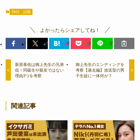
SNS
話題
よかったらシェアしてね！
新原泰佑は御上先生の兄弟
御上先生のエンディングを
役！同級生や親友ではない
考察【過去編】放送室の男
理由3つを考察
子生徒に一体何が？
関連記事