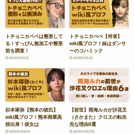
トチョニカペペは整形して
トチョニカぺぺ【何者】
る！すっぴん無加工や整形
wiki風プロフ！妹はダンサ
前を調査！
ーのコハミック
2025年5月1日
2025年5月1日
杉本琢弥【熊本の彼氏】
【前世】雨海ルカが沙花叉
wiki風プロフ！熊本商業高
（さかまた）クロヱの転生
校出身！彼女は
先な理由6選
2025年4月30日
2025年4月25日