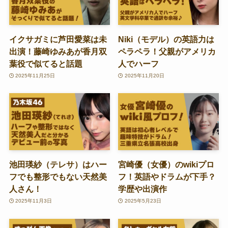
イクサガミに芦田愛菜は未
Niki（モデル）の英語力は
出演！藤崎ゆみあが香月双
ペラペラ！父親がアメリカ
葉役で似てると話題
人でハーフ
2025年11月25日
2025年11月20日
池田瑛紗（テレサ）はハー
宮崎優（女優）のwikiプロ
フでも整形でもない天然美
フ！英語やドラムが下手？
人さん！
学歴や出演作
2025年11月3日
2025年5月23日