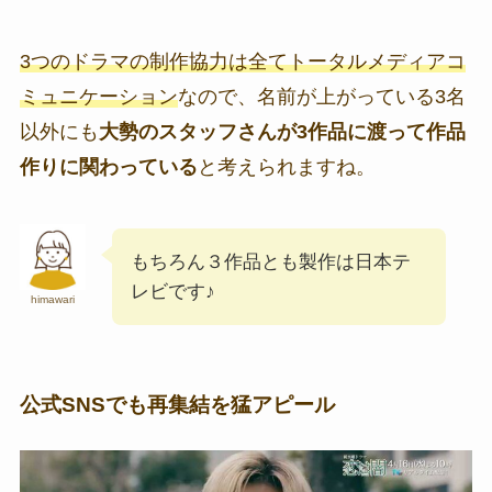
3つのドラマの制作協力は全てトータルメディアコ
ミュニケーション
なので、名前が上がっている3名
以外にも
大勢のスタッフさんが3作品に渡って作品
作りに関わっている
と考えられますね。
もちろん３作品とも製作は日本テ
レビです♪
himawari
公式SNSでも再集結を猛アピール