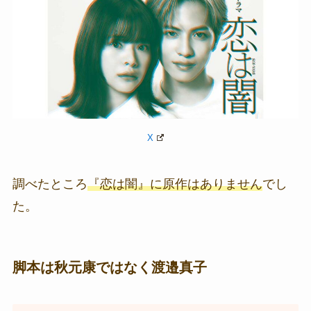
X
調べたところ
『恋は闇』に原作はありません
でし
た。
脚本は秋元康ではなく渡邉真子