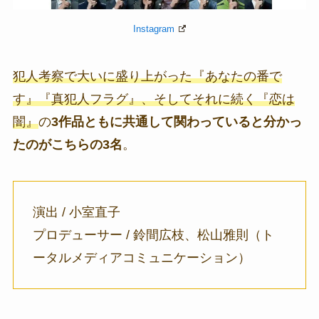
Instagram
犯人考察で大いに盛り上がった『あなたの番で
す』『真犯人フラグ』、そしてそれに続く『恋は
闇』
の
3作品ともに共通して関わっていると分かっ
たのがこちらの3名
。
演出 / 小室直子
プロデューサー / 鈴間広枝、
松山雅則（ト
ータルメディアコミュニケーション）