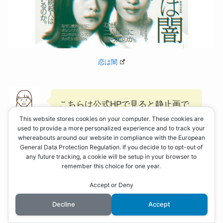
恋は闇
こちらは公式HPで見ると静止画で
はなく動画になっています！
This website stores cookies on your computer. These cookies are
himawari
used to provide a more personalized experience and to track your
whereabouts around our website in compliance with the European
General Data Protection Regulation. If you decide to to opt-out of
any future tracking, a cookie will be setup in your browser to
メインビジュアルに出ている謎は全部で7つ
。
remember this choice for one year.
Accept or Deny
Decline
Accept
なぜ、
連続殺人
は起きているのか。