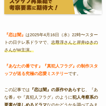
『恋は闇』
は2025年4月16日（水）22時〜スター
トの日テレ系ドラマで、
志尊淳さんと岸井ゆきの
さんがW主演。
『あなたの番です』『真犯人フラグ』の制作スタ
ッフが送る
究極の恋愛ミステリー
です。
この記事では
『恋は闇』の原作やあらすじ
、『あ
な番』や『真犯人フラグ』のように
犯人考察系の
要素が楽しめるドラマ
なのかどうかを調べてみま