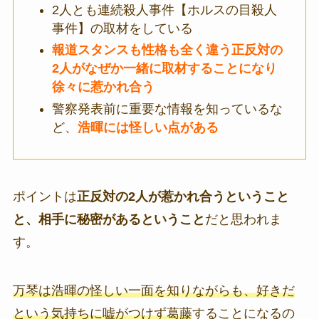
2人とも連続殺人事件【ホルスの目殺人
事件】の取材をしている
報道スタンスも性格も全く違う正反対の
2人
が
なぜか一緒に取材することになり
徐々に惹かれ合う
警察発表前に重要な情報を知っているな
ど、
浩暉には怪しい点がある
ポイントは
正反対の2人が惹かれ合うということ
と、相手に秘密があるということ
だと思われま
す。
万琴は浩暉の怪しい一面を知りながらも、好きだ
という気持ちに嘘がつけず
葛藤
することになるの