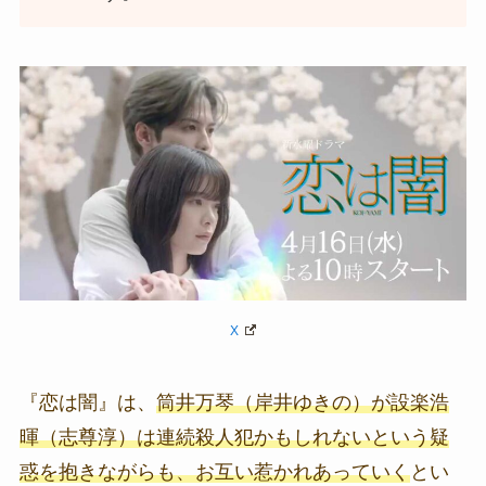
X
『恋は闇』は、
筒井万琴（岸井ゆきの）が設楽浩
暉（
志尊淳）は連続殺人犯かもしれないという疑
惑を抱きながらも、お互い惹かれあっていく
とい