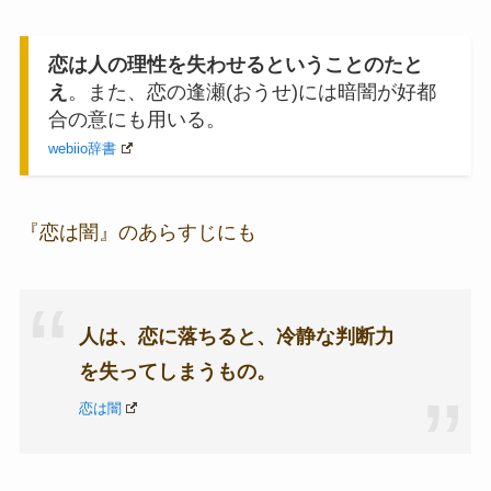
恋は人の理性を失わせるということ
のたと
え
。
また、
恋の
逢瀬
(おうせ)には
暗闇
が
好都
合
の意にも
用い
る。
webiio辞書
『恋は闇』のあらすじにも
人は、恋に落ちると、冷静な判断力
を失ってしまうもの。
恋は闇