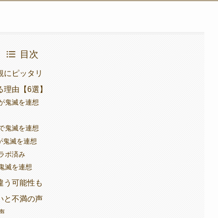
目次
観にピッタリ
る理由【6選】
が鬼滅を連想
で鬼滅を連想
装が鬼滅を連想
ラボ済み
鬼滅を連想
違う可能性も
いと不満の声
声