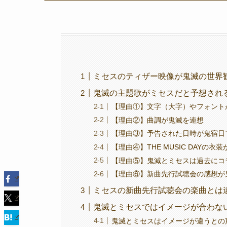
ミセスのティザー映像が鬼滅の世界
鬼滅の主題歌がミセスだと予想され
【理由①】文字（大字）やフォント
【理由②】曲調が鬼滅を連想
【理由③】予告された日時が鬼宿日
【理由④】THE MUSIC DAYの衣
【理由⑤】鬼滅とミセスは過去にコ
【理由⑥】新曲先行試聴会の感想が
ミセスの新曲先行試聴会の楽曲とは
鬼滅とミセスではイメージが合わな
鬼滅とミセスはイメージが違うとの