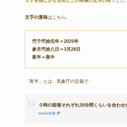
ストを感じさせる音とこの画像の文字のみ
でした
文字の意味
はこちら。
弐千弐拾伍年＝2025年
参月弐拾八日＝3月28日
夜半＝夜中
「夜半」とは、気象庁の定義で
０時の前後それぞれ30分間くらいを合わせ
weblio辞書