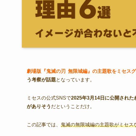
劇場版『鬼滅の刃 無限城編』の主題歌をミセス
う考察が話題
となっています。
ミセスの公式SNSで
2025年3月14日に公開され
がありそう
だということだけ。
この記事では、
鬼滅の無限城編の主題歌がミセス