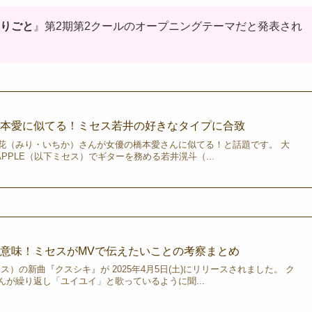
りごと
』第2期第2クールのオープニングテーマだと発表され
橋本愛に似てる！ミセス若井の好きなタイプに合致
花（みり・いちか）さんが女優の橋本愛さんに似てる！と話題です。 大
 APPLE（以下ミセス）でギターを務める若井滉斗（...
意味！ミセスがMVで伝えたいことの考察まとめ
E（ミセス）の新曲『クスシキ』が 2025年4月5日(土)にリリースされました。 ク
が繰り返し「ユイユイ」と歌っているように聞...